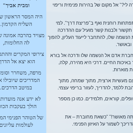
 לי?" אל מקום של בהירות פנימית וריפוי
ומבית אביך"
היה המסר הראשון
שק
תפתחות רוחנית ואף ב"פריצת דרך". למי
השליח הקדמון.
תקשור ולבנות קשר מועיל עם ההדרכה
מצויד בהרבה אמונה
ש
 הנשמה שלו, להתחבר לייעוד העליון, להפוך
לה החלומות,
ובאושר.
צירופי המקרים
וההתגל
י מחברת אדם אל הנשמה שלו ודרכה אל בורא
הוא יצא אל הדרך
 באיכות החיים. דרכי היא מהירה, קלה,
ת מוארות.
מרפה, משחרר וסומך
המדריכים
שיובילו
א
 עם מעשיות ארצית, מתוך שמחה, מתוך
במיטב הדרכים.
ת ללמד, להדריך, לעזור בריפוי עצמי.
לא ידע אנה מועדות פ
לים, קוראים, תלמידים. כמו כן מספר
הולך בעקבות הכוכ
תה מאושר!" "כשאת מחוברת – את
של הטוהר הפנימי
המק
דריכך לשמור על האיזון הפנימי.
לעולמות עליונים