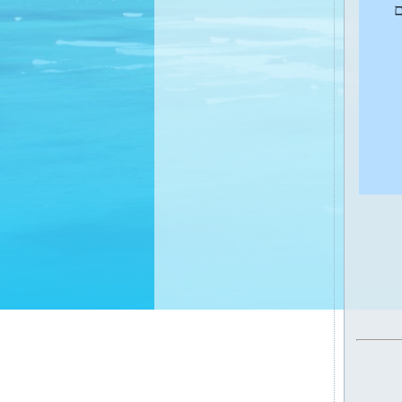
ם
בקרוב: קורסים: תקשור
והתפתחות רוחנית. הילינג אור
הנשמה - למתקדמים (מטפלים
ומתקשרים) קבוצת מודעות
להתפתחות רוחנית.
בקרוב: קורסי רייקי 1+2, קורס