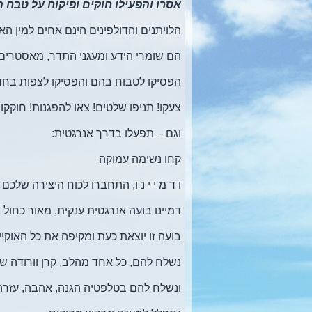
אסרו והפעילו חוקים ופיקוח על טבח הד
הלויתנים והדולפינים הינם אחים למין הא
הם שומרי הידע ומעגני התדר, מאסטרי
הפסיקו לטבוח בהם והפסיקו לצפות בחד
צעקו! תניפו שלטים! צאו להפגנות! חוקקו 
וגם – תפעלו בדרך אנרגטית:
קחו נשימה עמוקה
ו ד מ י י נ ו, התחברו לכוח היצירה של
דמיינו בועה אנרגטית ענקית, מאור כחול 
בועה זו יוצאת כעת ומקיפה את כל האוקיינ
נשלח להם, כל אחד מהלב, קרן וורודה ש
ונשלח להם בטלפטיה הגנה, אהבה, עזר