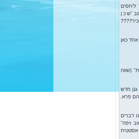
תקשור – התחברות פנימה
 ליחסים
ב "ש כ ן
הכיר????
אחד כאן
" (שווה
גנן חדש
הם פרא.
ו דברים
ב ויפה"
 אסטטית