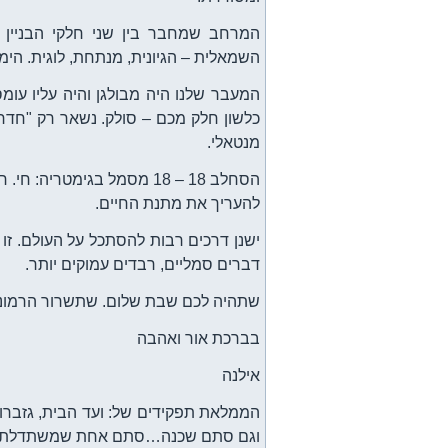
המרחב שמחבר בין שני חלקי הבניין 
השמאלית – הגיונית, מנתחת, לוגית. הימנ
המעבר שלנו היה מבולגן והיה עליו עומ
כלשון חלק מכם – סולק. נשאר רק "חדר 
מנטאלי.
הסחלב 18 – 18 מסמל בגימט
להעריך את מתנת החיים.
ישנן דרכים רבות להסתכל על העולם. ז
דברים סמליים, רבדים עמוקים יותר.
שתהיה לכם שבת שלום. שתשרור הרמונ
בברכת אור ואהבה
אילנה
הממלאת תפקידים של: ועד הבית, גזברות,
וגם סתם שכנה…סתם אחת שמשתדלת לא 