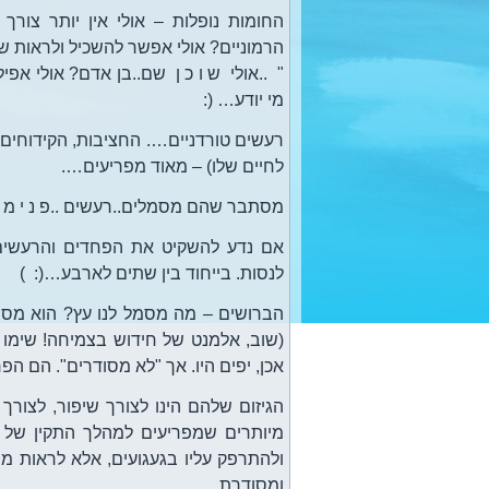
החומות נופלות – אולי אין יותר צורך
הרמוניים? אולי אפשר להשכיל ולראות שמ
" ..אולי ש ו כ ן שם..בן אדם? אולי אפי
מי יודע… (:
רעשים טורדניים…. החציבות, הקידוחים
לחיים שלו) – מאוד מפריעים….
מסתבר שהם מסמלים..רעשים ..פ נ י מ י י
אם נדע להשקיט את הפחדים והרעשים ה
לנסות. בייחוד בין שתים לארבע…(: )
הברושים – מה מסמל לנו עץ? הוא מסמל
(שוב, אלמנט של חידוש בצמיחה! שימו 
אכן, יפים היו. אך "לא מסודרים". הם הפר
הגיזום שלהם הינו לצורך שיפור, לצורך
מיותרים שמפריעים למהלך התקין של ח
ולהתרפק עליו בגעגועים, אלא לראות מ
ומסודרת.