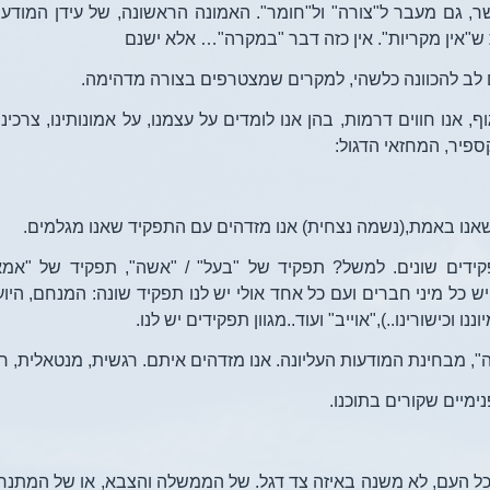
ר, גם מעבר ל"צורה" ול"חומר". האמונה הראשונה, של עידן המודעות
ת ש"אין מקריות". אין כזה דבר "במקרה"… אלא ישנם
 לב להכוונה כלשהי, למקרים שמצטרפים בצורה מדהימה.
 אנו חווים דרמות, בהן אנו לומדים על עצמנו, על אמונותינו, צרכינו
פיר, המחזאי הדגול:
י שאנו באמת,(נשמה נצחית) אנו מזדהים עם התפקיד שאנו מגלמים.
פקידים שונים. למשל? תפקיד של "בעל" / "אשה", תפקיד של "אמא
יש כל מיני חברים ועם כל אחד אולי יש לנו תפקיד שונה: המנחם, היוע
נו וכישורינו..),"אוייב" ועוד..מגוון תפקידים יש לנו.
 מבחינת המודעות העליונה. אנו מזדהים איתם. רגשית, מנטאלית, חו
מיים שקורים בתוכנו.
ל העם, לא משנה באיזה צד דגל. של הממשלה והצבא, או של המתנחל