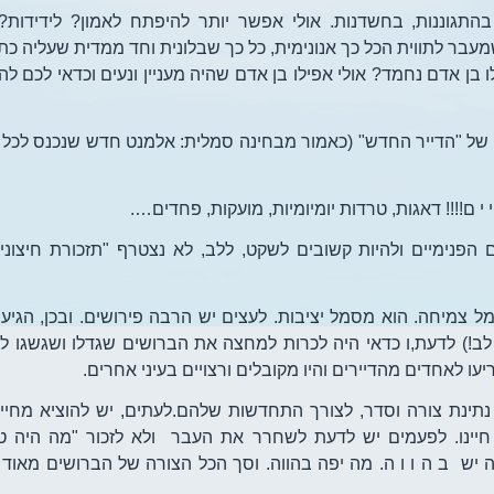
 בהתגוננות, בחשדנות. אולי אפשר יותר להיפתח לאמון? לידידות?
עבר לתווית הכל כך אנונימית, כל כך שבלונית וחד ממדית שעליה כתו
לו בן אדם נחמד? אולי אפילו בן אדם שהיה מעניין ונעים וכדאי לכם ל
 של "הדייר החדש" (כאמור מבחינה סמלית: אלמנט חדש שנכנס לכל 
 ם!!!! דאגות, טרדות יומיומיות, מועקות, פחדים….
פנימיים ולהיות קשובים לשקט, ללב, לא נצטרף "תזכורת חיצונית
 צמיחה. הוא מסמל יציבות. לעצים יש הרבה פירושים. ובכן, הגיע 
לב!) לדעת,ו כדאי היה לכרות למחצה את הברושים שגדלו ושגשגו ל
יעו לאחדים מהדיירים והיו מקובלים ורצויים בעיני אחרים.
 נתינת צורה וסדר, לצורך התחדשות שלהם.לעתים, יש להוציא מחיינ
יינו. לפעמים יש לדעת לשחרר את העבר ולא לזכור "מה היה טו
ה יש ב ה ו ו ה. מה יפה בהווה. וסך הכל הצורה של הברושים מאוד