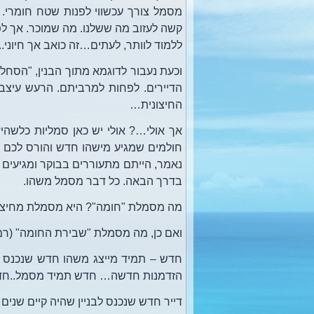
מסמל צורך עכשווי לפנות שטח חומרי. ש
קשה לעזוב מה ששלנו. מה שמוכר. אך לפעמ
ללמוד לוותר, לעתים…זה כואב אך חיוני..
הדיירים. לפחות למרביתם. הרעש עיצבן
החיצונית…
אך אולי…? אולי יש כאן סמליות כלשהי
חולמים שמגיע מישהו חדש והורס לכם ח
נאמר, הייתם מתעוררים בבוקר ומגיעים
בדרך הבאה. כל דבר מסמל משהו.
מה מסמלת "חומה"? היא מסמלת מחיצה.
ואם כן, מה מסמלת "שבירת החומה" (רמז
חדש – תמיד מייצג משהו חדש שנכנס לחי
הזדמנות חדשה… חדש תמיד מסמל..חד
דייר חדש שנכנס לבניין שהיה קיים שנים ר