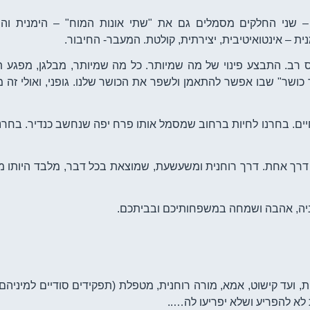
– שני החלקים מסמלים גם את "שתי אונות המוח" – הימנית וה
ית – אינטואיטיבית, יצירתית, קולטת. המעבר- החיבור.
ס רב. התבצע פינוי של מה שמיותר. כל מה שמיותר, מבלגן, מפגע ת
כושר" שבו אפשר להתאמן ולשפר את הכושר שלנו. גופני, ואולי זה 
ריה: חי. חיים. בחרנו לחיות ברחוב שמסמל אותו פרח יפה שנחשב כנדיר. בחר
ו דרך אחת. דרך רוחנית ומשעשעת, שמוצאת בכל דבר, מלבד היותו מ
יה, אהבה ושמחה במשפחותיכם ובביתכם.
 ועד קישוט, אמא, מורה רוחנית, מטפלת (תפקידים סודיים למיניהם)
להפריע ושלא יפריעו לה…..