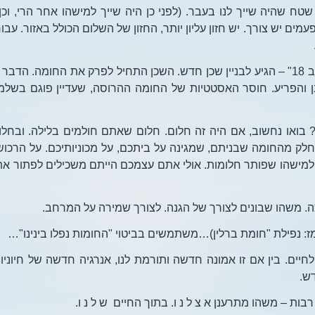
טח שהיה שייך לנו בעבר. (לפני כן היה שייך למישהו אחר הרי, וכן 
ים יש צורך. יש חזון עליון יותר, החזון של השלום הכולל באזור. עבור
וכעת נעבור לדוגמא מתוך הבנין, "הסחלב 18" – הגיע לבניין שכן חדש. השכן התחיל לפרק את החומה. 
 והפריע. חוסר האסטטיות של החומה ההרוסה, שעדיין פוגם בשלמו
? בואו נחשוב, אם היה זה חלום. חלום שאתם חולמים בלילה. ובחלו
לק מהחומה שבניתם, שמגינה על ביתכם, על מכוניותיכם. על הרכו
 למישהו שפותר חלומות. אולי אתם עצמכם הייתם משכילים לפתור את
 משהו שבונים לצורך של הגנה. לצורך שמירה על המרחב.
: נפילת "חומת ברלין)…משתמשים בביטוי "החומות נפלו בינינו"…
ים. בין אם זו אמונה חדשה ותורמת לנו, אנרגיה חדשה של חיוניות,
ש.
בות – משהו מתרענן א צ ל נ ו. בתוך החיים ש ל נ ו.