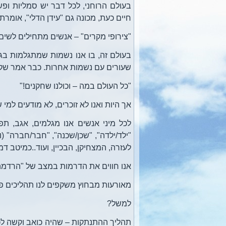
בעולם הרוחני, לכל דבר יש סמליות ופש
חיים כעת, מכונה גם "עידן הדלי", אומר
"צירופי מקרים" – אנשים מתחילים לשים
בעולם זה, בו אנו נשמות שמתגלמות בגוף,
שעורים עם נשמות אחרות. כבר אמר שקס
"כל העולם במה – וכולנו שחקנים!"
אך היות ואנו לא זוכרים, לא מודעים למ
לכל מיני אנשים אנו מגלמים, אגב, ת
"ילד/ילדה", "שכן/שכנה", "חבר/חברה" (ו
לעזרה, המצחיקן, הבכיין, ועוד..כמיטב דמיונ
אנו חווים את הדרמות במצב של "הרדמה",
מאורעות מבחוץ משקפים לנו תהליכים פני
למשל?
תהליך ההתנתקות – שהיה כואב וקשה לכ