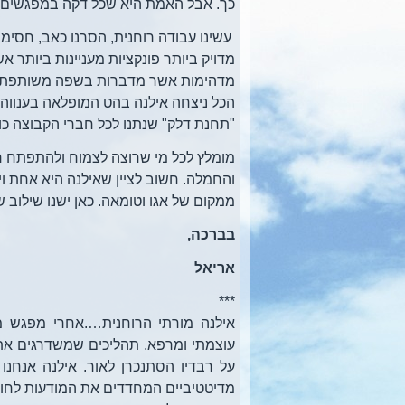
כך. אבל האמת היא שכל דקה במפגשים האל
עשינו עבודה רוחנית, הסרנו כאב, חסימו
מדויק ביותר פונקציות מעניינות ביותר 
מדהימות אשר מדברות בשפה משותפת- שפ
הכל ניצחה אילנה בהט המופלאה בענווה וב
"תחנת דלק" שנתנו לכל חברי הקבוצה כו
מומלץ לכל מי שרוצה לצמוח ולהתפתח ר
והחמלה. חשוב לציין שאילנה היא אחת ויח
ממקום של אגו וטומאה. כאן ישנו שילוב 
בברכה,
אריאל
***
אילנה מורתי הרוחנית….אחרי מפגש מ
עוצמתי ומרפא. תהליכים שמשדרגים את 
על רבדיו הסתנכרן לאור. אילנה אנחנו
מדיטטיביים המחדדים את המודעות לחוויי