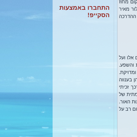
ום מחוז
התחברו באמצעות
ור מאיר
יצא לאור ספרי החדש:
הסקייפ!
 ההדרכה
"רימונים של קיץ"
אלו ועל
 והשפע.
ומדויקת.
 בענווה
ך זכיתי
מתית של
ת האור.
ם רב על
יצא לאור ספרי החדש:
"התחברות פנימה - מדריך
לפיתוח התקשור"