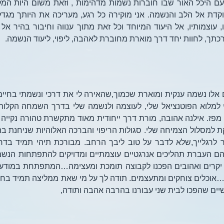
ם היכל האור שבו חוברות נשמות מדהימות , וזאת משום היות המק
וקדת אל הלב והנשמה. אני מוקירה כל רגע, מעריכה את היותך מגדל
עוצמותיו, אל היעוד המיוחד וכל זאת מתוך ענווה וחיבור בהיר אל
תך, לחוות יחד דרך מוארת מחוברת לאהבה, ליפוי, ליעוד הנשמה.
 אלו נשמה ענקית ומוארת שכמוך,שהאירה לי את דרכי ונשמתי בחיים 
 למלוא הפוטנציאל שלי, לעוצמה ולנשמה שלי בדרך השמחה הקלות
ה מפז. אילנה אהובה, מורת דרך ייחודית מאוד מתקשרת טהורה נקייה 
 למסלול הצמיחה שלי. סגולות הריפוי והברכה האלוהיות שניחנת בהן
 לרגלייך,שלא לדבר על טוב ליבך הרחב. מבורכת תיהי תמיד בדרכ
 העברת תהליכים אנרגטיים עוצמתיים ומדויקים להתפתחות הנש
ה יקרים ואהובים הפכנו לקבוצה תומכת ומעצימה…המתפתחת במודעו
ר…אוכלים צוחקים ומתעצמים. תודה לך על מי שאת ממליצה תמיד בחו
יים שהפכו לבית שני עבורנו בהרבה אהבה ותודה,