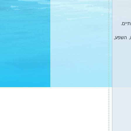
יים.
, השפע,
בקרוב: קורסים: תקשור
והתפתחות רוחנית. הילינג אור
הנשמה - למתקדמים (מטפלים
ומתקשרים) קבוצת מודעות
להתפתחות רוחנית.
בקרוב: קורסי רייקי 1+2, קורס