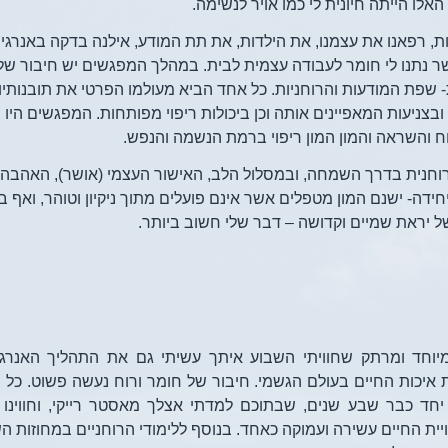
ו הייתה חיונית לי כמו אויר לנשימה.
ת, רפאנו את עצמנו, את הילדות, את תת המודע, אילנה בדקה באנרגיה
אשר נתנו לי חומר לעבודה עצמית לבית. במהלך המפגשים יש חיבור ש
ת המודעות והרוחניות. כל אחד הביא מעולמו הפרטי את תובנותיו,
צניעות המאפיינים אותה וכן ביכולות ריפוי מפותחות. המפגשים היו מ
ח והשראה והמון המון ריפוי ברמת הנשמה והנפש.
וחנית בדרך השמחה, ובמסלול הלב, האישור העצמי (אושר), האהבה
ידה- ישנם המון מטפלים אשר אינם פועלים מתוך ניקיון וטוהר, ואף ב
של יראת שמיים וקדושה – דבר שלי חשוב ביותר.
יוחד ומרתק שחוויתי השבוע איתך עשיתי גם את התהליך האנרג
איכות החיים בעולם הגשמי. חיבור של חומר ורוח נעשה פשוט. כל ה
 יחד כבר שבע שנים, שבתוכם למדתי אצלך מאסטר רייקי, וחווינו 
ת החיים עשירה ועמוקה כאחד. בנוסף ללימודי הרוחניים במחוזות הש