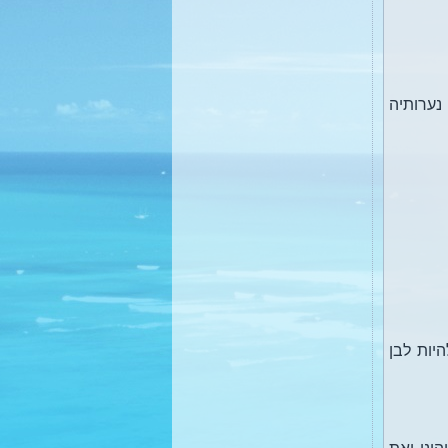
נערותיה
יות לבן