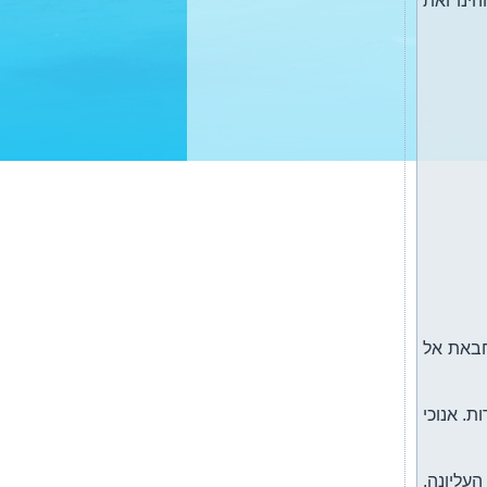
ינו ואת
חבאת אל
ת. אנוכי
עליונה.