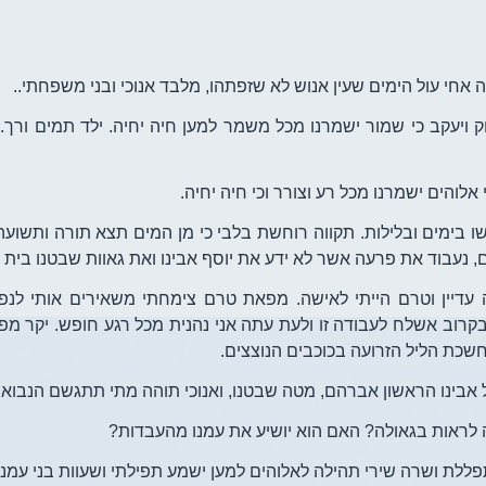
אחי עול הימים שעין אנוש לא שזפתהו, מלבד אנוכי ובני משפחתי..
 ויעקב כי שמור ישמרנו מכל משמר למען חיה יחיה. ילד תמים ורך. א
אלוהים ישמרנו מכל רע וצורר וכי חיה יחיה.
 בימים ובלילות. תקווה רוחשת בלבי כי מן המים תצא תורה ותשועה
, נעבוד את פרעה אשר לא ידע את יוסף אבינו ואת גאוות שבטנו בית 
 עדיין וטרם הייתי לאישה. מפאת טרם צימחתי משאירים אותי לנפשי
קרוב אשלח לעבודה זו ולעת עתה אני נהנית מכל רגע חופש. יקר מפ
חשכת הליל הזרועה בכוכבים הנוצצים.
אבינו הראשון אברהם, מטה שבטנו, ואנוכי תוהה מתי תתגשם הנבואה
 לראות בגאולה? האם הוא יושיע את עמנו מהעבדות?
ללת ושרה שירי תהילה לאלוהים למען ישמע תפילתי ושעוות בני עמנו