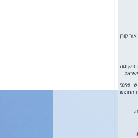
ור קורן
 ותקומה
ישראל.
 ואינני
בקרוב: קורסים: תקשור
ז החופש
והתפתחות רוחנית. הילינג אור
הנשמה - למתקדמים (מטפלים
.
ומתקשרים) קבוצת מודעות
להתפתחות רוחנית.
בקרוב: קורסי רייקי 1+2, קורס
.
תקשור – התחברות פנימה