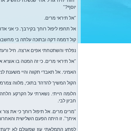
"הזה יהיה גורל אחי שנשלח להושיע את
יוסף?"
"אל תיראי מרים.
אל תחפז ליפול רוחך בקירבך. כי אני אדונ
קול דממה דקה ובתוכה עלתה בי מחשבה
נפלתי והשתטחתי אפים ארצה. חיל ורעד אח
"אל תיראי מרים. כי זה המטה בו אוציא א
האמיני. אל תאבדי תקווה והיי משענת לנז
הקול המשיך להדהד בתוכי, מלווה צמרמור
הלומה הייתי. נשארתי על הקרקע הלחה
חביון לבי.
"מרים מרים. אל תיפול רוחך כי את צור 
איתך". זו היתה הפעם השלישית והאחרונ
לפתע התמלאתי עוז שמעולם לא ידעתיו. 