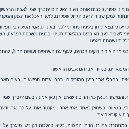
ם מיני ספור, כוכבים אותם העיד האלוהים יתברך שמו לאבינו הראשון
 זנחנוה למען שבור הרעב הגדול שפקדנו, למען האכל את הצאן והמקנה
יען כי מצאתי חן בעיניו ושחקתי לפניו בזקנותו. אמי מטילה בי דופי ומ
וני לשבור רעב העובדים במלאכת הטיט, בבנית משכנות לפרעה, הצ
 כלות נשמתנו באפנו.
 במימי היאור הירוקים הכהים, לעוף עם השחפים ועופות החול, להתבו
 המפוארים, בנדודי אברהם אבינו הראשון.
איתו בחבלי ארץ כנען המוריקים, בהרי אדום הנישאים, בעיר האבו
והמישורית. אין כאן הרים נישאים ואין כאן אמונה בשם יתברך שמו.
. בגאווה ובשחוק כאחד. אחי אהרון מקנטר אותי על כך, אך יודעה א
ך הוא קורא לזאת.
ד במחתרת את רזי הדת והמצוות, בקיא בהלכות הקודש. מוערך על ידי